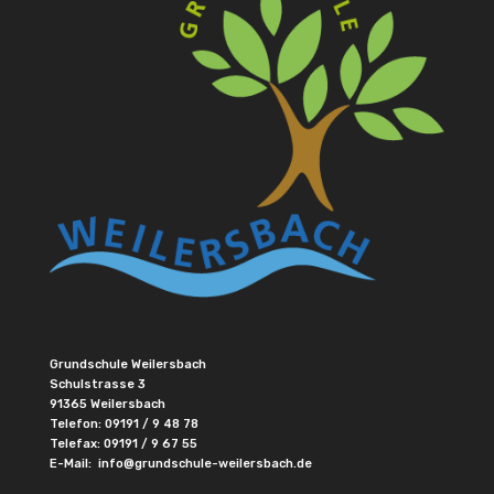
Grundschule Weilersbach
Schulstrasse 3
91365 Weilersbach
Telefon:
09191 / 9 48 78
Telefax: 09191 / 9 67 55
E-Mail:
info@grundschule-weilersbach.de