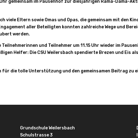
5 Uhr gemeinsam im Pausenhof zur diesjährigen Rama-Dama-Akt
h viele Eltern sowie Omas und Opas, die gemeinsam mit den Kin
Engagement aller Beteiligten konnten zahlreiche Wege und Bere
äubert werden.
 Teilnehmerinnen und Teilnehmer um 11.15 Uhr wieder im Pausen
eißigen Helfer: Die CSU Weilersbach spendierte Brezen und Eis al
en für die tolle Unterstützung und den gemeinsamen Beitrag zu e
Grundschule Weilersbach
Schulstrasse 3