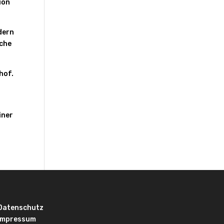
ion
dern
iche
hof.
s
iner
Datenschutz
Impressum